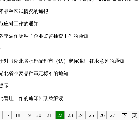
水稻品种区试情况的通报
范应对工作的通知
级冬季农作物种子企业监督抽查工作的通知
号
于对《湖北省水稻品种审（认）定标准》 征求意见的通知
湖北省小麦品种审定标准的通知
提示
批管理工作的通知》政策解读
17
18
19
20
21
22
23
24
25
26
27
下一页