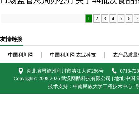
市场监管总局办公厅关于44批次食品
1
2
3
4
5
6
7
友情链接
中国利川网
中国利川网 农业科技
农产品质量
湖北省恩施州利川市清江大道286号
0718-72
Copyright©
2008-2026
武汉网酷科技有限公司
| 地址:中国.
技术支持：
中南民族大学工程技术中心
|
鄂