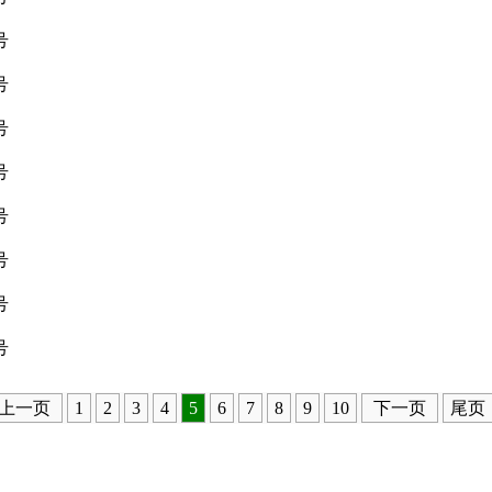
号
号
号
号
号
号
号
号
上一页
1
2
3
4
5
6
7
8
9
10
下一页
尾页