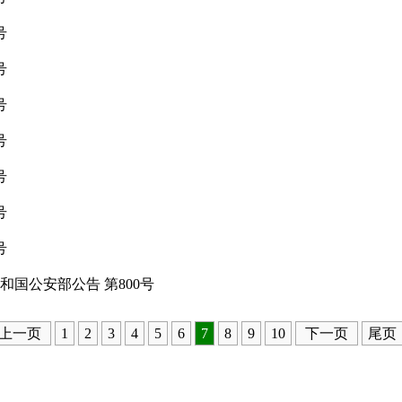
号
号
号
号
号
号
号
国公安部公告 第800号
上一页
1
2
3
4
5
6
7
8
9
10
下一页
尾页