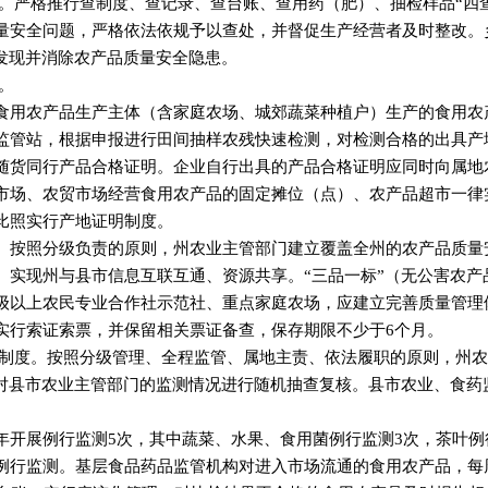
度。严格推行查制度、查记录、查台账、查用药（肥）、抽检样品“四
量安全问题，严格依法依规予以查处，并督促生产经营者及时整改。
时发现并消除农产品质量安全隐患。
。
食用农产品生产主体（含家庭农场、城郊蔬菜种植户）生产的食用农
监管站，根据申报进行田间抽样农残快速检测，对检测合格的出具产
随货同行产品合格证明。企业自行出具的产品合格证明应同时向属地
市场、农贸市场经营食用农产品的固定摊位（点）、农产品超市一律
比照实行产地证明制度。
。按照分级负责的原则，州农业主管部门建立覆盖全州的农产品质量
。实现州与县市信息互联互通、资源共享。“三品一标”（无公害农产
级以上农民专业合作社示范社、重点家庭农场，应建立完善质量管理
实行索证索票，并保留相关票证备查，保存期限不少于6个月。
测制度。按照分级管理、全程监管、属地主责、依法履职的原则，州
要对县市农业主管部门的监测情况进行随机抽查复核。县市农业、食药
。
年开展例行监测5次，其中蔬菜、水果、食用菌例行监测3次，茶叶例
例行监测。基层食品药品监管机构对进入市场流通的食用农产品，每