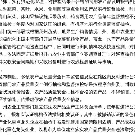
作台账，实行痕迹化管理，对快检结果不合格的食用农产品及时报告相
法对蔬菜、茶叶、水果、食用菌等重点食用农产品实行监督抽检，时
高山蔬菜、休闲采摘设施瓜果蔬菜、药食两用农产品每年监督抽检不
督抽检；年度内对国家认证的绿色、有机基地实行全覆盖监督抽检。
部门统一部署或根据我州蔬菜、瓜果生产销售情况，州、县市农业主
积极配合上级主管部门开展马铃薯和粮食产品、畜禽、水产产品质量
全监管站在产地巡查过程中，应同时进行田间抽样农残快速检测。对
品，依法固定证据后报县市农业主管部门立案调查处理；对巡查抽样
其采收安全间隔期和采收出售时进行农残检测证明等事项。
息。
发布制度。乡镇农产品质量安全日常监管信息应在辖区内及时进行公
管部门农产品质量安全例行抽检和监督抽检结果按程序向州委、州政
全状况评价报告。农产品质量安全抽检不合格的农产品，不得销售。
严禁编造、传播虚假农产品质量安全信息。
。州农业主管部门建立违法农产品生产主体负面清单，按年度进行公
格的，上报相应认证机构依法撤销相关认证，其中，被撤销认证的绿色
产业化重点龙头企业在抽检中被发现使用国家禁限用农药、产品农残
产业化重点龙头企业。以县市为单位建立落实农产品质量安全违法举报